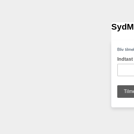
SydMe
Bliv tilm
Indtast